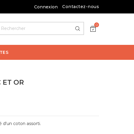
Contactez-nous
Connexion
0
TES
 ET OR
é d'un coton assorti.