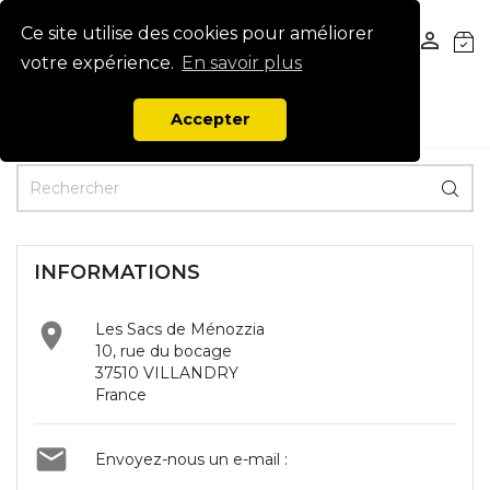
Ce site utilise des cookies pour améliorer


votre expérience.
En savoir plus
Accepter
INFORMATIONS

Les Sacs de Ménozzia
10, rue du bocage
37510 VILLANDRY
France

Envoyez-nous un e-mail :