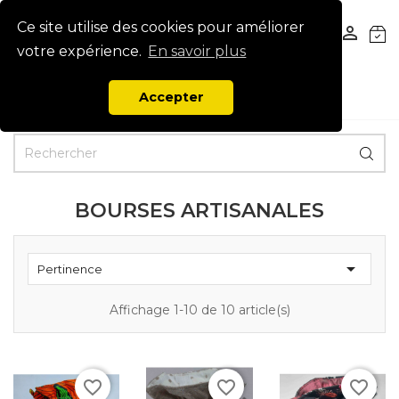
Ce site utilise des cookies pour améliorer


votre expérience.
En savoir plus
Accepter
BOURSES ARTISANALES

Pertinence
Affichage 1-10 de 10 article(s)
favorite_border
favorite_border
favorite_border