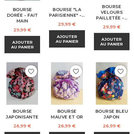
BOURSE
BOURSE
BOURSE "LA
VELOURS
DORÉE - FAIT
PARISIENNE" -...
PAILLETÉE -...
MAIN
Prix
29,99 €
Prix
29,99 €
Prix
29,99 €
AJOUTER
AJOUTER
AU PANIER
AJOUTER
AU PANIER
AU PANIER
favorite_border
favorite_border
favorite_border
BOURSE
BOURSE
BOURSE BLEU
JAPONISANTE
MAUVE ET OR
JAPON
Prix
Prix
Prix
26,99 €
26,99 €
26,99 €