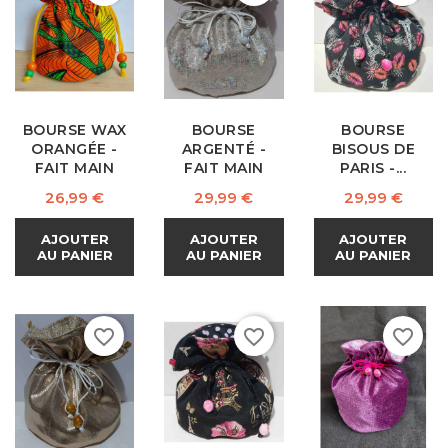
BOURSE WAX
BOURSE
BOURSE
ORANGÉE -
ARGENTÉ -
BISOUS DE
FAIT MAIN
FAIT MAIN
PARIS -...
Prix
Prix
Prix
26,99 €
29,99 €
29,99 €
AJOUTER
AJOUTER
AJOUTER
AU PANIER
AU PANIER
AU PANIER
favorite_border
favorite_border
favorite_border